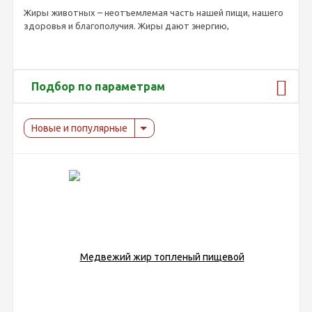
Жиры животных – неотъемлемая часть нашей пищи, нашего
здоровья и благополучия. Жиры дают энергию,
поддерживают нервы, мозг, кожу, ткани и гормоны;
стабилизируют ритмы сердца. Белковые фракции,
полученные из жировой продукции, легко усваиваются,
снижают риск возникновения сердечно-сосудистых
Подбор по параметрам
заболеваний, депрессий и воспалений.
Где приобрести хороший топленый жир
Новые и популярные
В нашем интернет-магазине можно купить жиры животных с
доставкой по России. Мы предлагаем весь спектр
натуральных и безопасных животных жиров по доступной
цене:
медвежий;
барсучий;
сурковый;
гусиный;
бобровый.
Все продукты изготовлены из экологически чистого сырья с
соблюдением самых высоких стандартов качества. Они
содержат целебные вещества и жирорастворимые