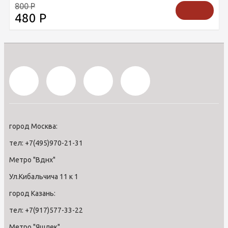
800
Р
480
Р
город Москва:
тел: +7(495)970-21-31
Метро "Вднх"
Ул.Кибальчича 11 к 1
город Казань:
тел: +7(917)577-33-22
Метро "Яшлек"