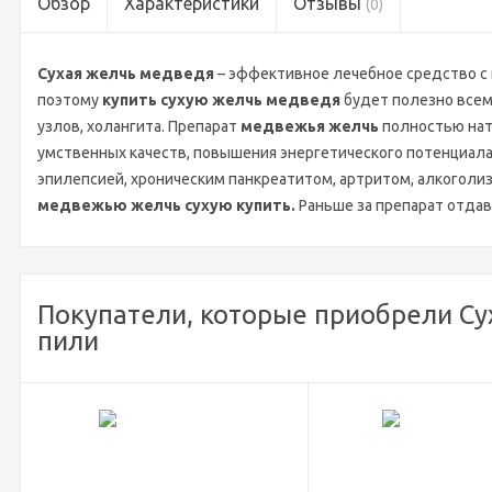
Обзор
Характеристики
Отзывы
(0)
Сухая желчь медведя
– эффективное лечебное средство с
поэтому
купить сухую желчь медведя
будет полезно всем,
узлов, холангита. Препарат
медвежья желчь
полностью нат
умственных качеств, повышения энергетического потенциала
эпилепсией, хроническим панкреатитом, артритом, алкоголиз
медвежью желчь
сухую
купить.
Раньше за препарат отдав
Покупатели, которые приобрели Су
пили