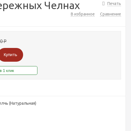
бережных Челнах
Печать
В избранное
Сравнение
00
Р
Купить
лчь (Натуральная)