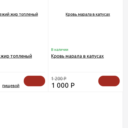
В наличии
 жир топленый
Кровь марала в капусах
1 200
Р
1 000
Р