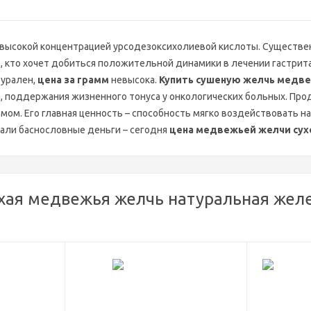
 высокой концентрацией урсодезоксихолиевой кислоты. Существен
 кто хочет добиться положительной динамики в лечении гастрита
урален,
цена за грамм
невысока.
Купить сушеную желчь медв
, поддержания жизненного тонуса у онкологических больных. Прод
мом. Его главная ценность – способность мягко воздействовать на
али баснословные деньги – сегодня
цена медвежьей желчи сух
хая медвежья желчь натуральная желе