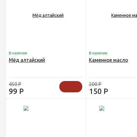
В наличии
В наличии
Мёд алтайский
Каменное масло
450
Р
200
Р
99
Р
150
Р