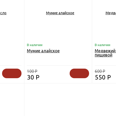
В наличии
В наличии
Мумие алайское
Медвежий
пищевой
100
Р
600
Р
30
Р
550
Р