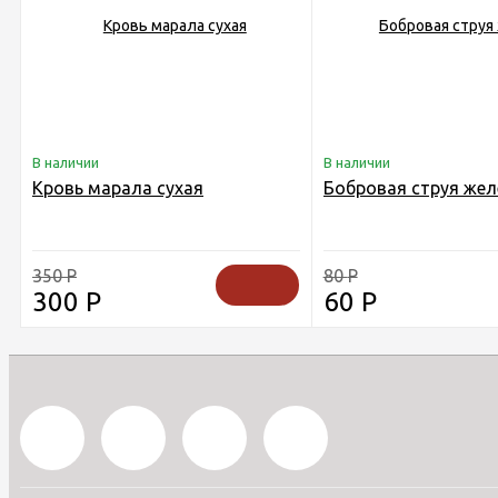
В наличии
В наличии
Кровь марала сухая
Бобровая струя жел
350
Р
80
Р
300
Р
60
Р