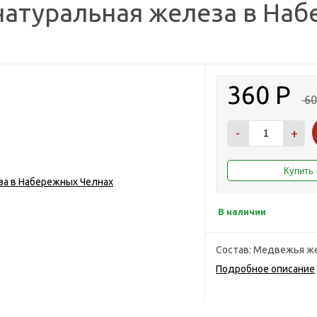
натуральная железа в На
360
Р
6
-
+
В наличии
Состав: Медвежья же
Подробное описание